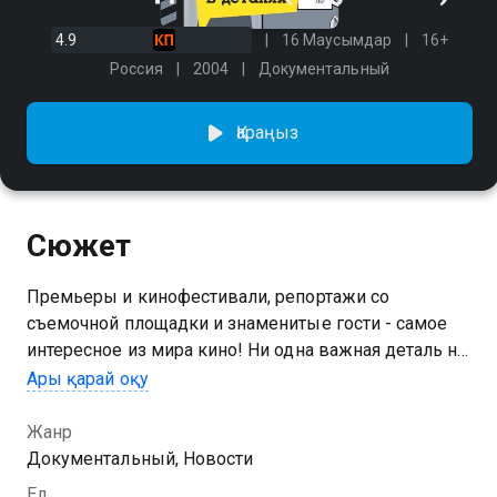
4.9
16 Маусымдар
16+
Россия
2004
Документальный
Қараңыз
Сюжет
Премьеры и кинофестивали, репортажи со
съемочной площадки и знаменитые гости - самое
интересное из мира кино! Ни одна важная деталь не
окажется за кадром.
Ары қарай оқу
5 маусымын Кино в деталях сериалының онлайн
Жанр
көру мүмкіндігіңіз бар, ол тегін және жоғары сапалы
Документальный, Новости
HD форматында Қазахтелеком арқылы қолжетімді.
Ел