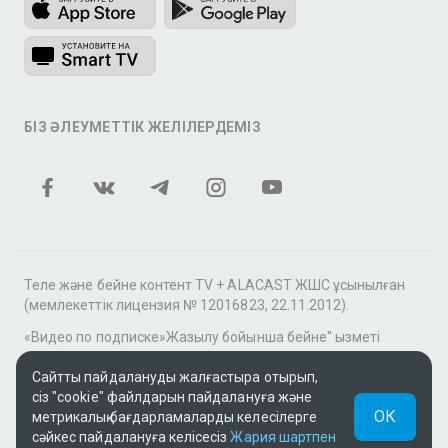
БІЗ ӘЛЕУМЕТТІК ЖЕЛІЛЕРДЕМІЗ
Теле және бейне контент TV + ALACAST ЖШС ұсынылған
(мемлекеттік лицензия № 12016823, 22.11.2012).
«Видео по подписке»Жазылу бойынша бейне" қызметі
аясында tv+» фильмдер мен сериалдар топтамасы үшін
контентті MEGOGO онлайн-кинотеатры ұсынады.
Сайтты пайдалануды жалғастыра отырып,
сіз "cookie" файлдарын пайдалануға және
Қолдау: tvplus@telecom.kz
ОК
метрикалық бағдарламаларды келесілерге
сәйкес пайдалануға келісесіз
Жария шартпен
UUID: e5325086-dbdc-4e52-9982-17e1256b482f