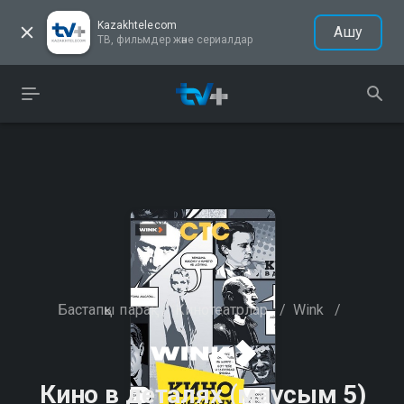
Kazakhtelecom
Ашу
ТВ, фильмдер және сериалдар
Бастапқы парақ
/
Кинотеатрлар
/
Wink
/
Кино в деталях (маусым 5)