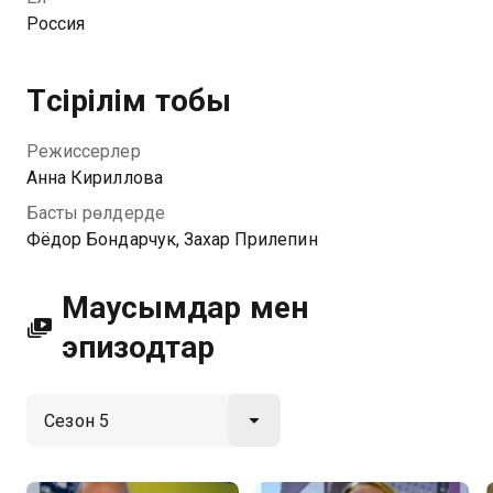
Россия
Түсірілім тобы
Режиссерлер
Анна Кириллова
Басты рөлдерде
Фёдор Бондарчук, Захар Прилепин
Маусымдар мен
эпизодтар