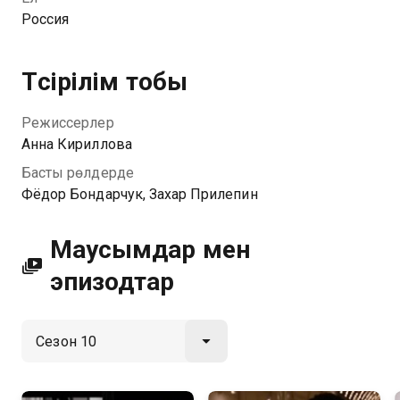
Россия
Түсірілім тобы
Режиссерлер
Анна Кириллова
Басты рөлдерде
Фёдор Бондарчук, Захар Прилепин
Маусымдар мен
эпизодтар