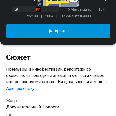
4.9
16 Маусымдар
16+
Россия
2004
Документальный
Қараңыз
Сюжет
Премьеры и кинофестивали, репортажи со
съемочной площадки и знаменитые гости - самое
интересное из мира кино! Ни одна важная деталь не
окажется за кадром.
Ары қарай оқу
10 маусымын Кино в деталях сериалының онлайн
Жанр
көру мүмкіндігіңіз бар, ол тегін және жоғары сапалы
Документальный, Новости
HD форматында Қазахтелеком арқылы қолжетімді.
Ел