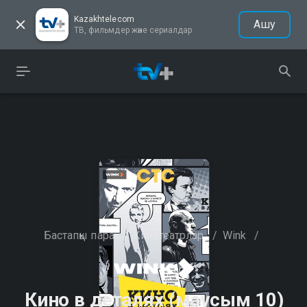
Kazakhtelecom
Ашу
ТВ, фильмдер және сериалдар
Бастапқы парақ
/
Кинотеатрлар
/
Wink
/
Кино в деталях (маусым 10)