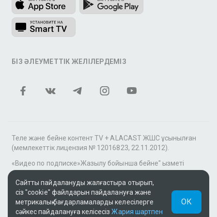
БІЗ ӘЛЕУМЕТТІК ЖЕЛІЛЕРДЕМІЗ
Теле және бейне контент TV + ALACAST ЖШС ұсынылған
(мемлекеттік лицензия № 12016823, 22.11.2012).
«Видео по подписке»Жазылу бойынша бейне" қызметі
аясында tv+» фильмдер мен сериалдар топтамасы үшін
контентті MEGOGO онлайн-кинотеатры ұсынады.
Сайтты пайдалануды жалғастыра отырып,
сіз "cookie" файлдарын пайдалануға және
Қолдау: tvplus@telecom.kz
ОК
метрикалық бағдарламаларды келесілерге
сәйкес пайдалануға келісесіз
Жария шартпен
UUID: 83a0c6c9-b4b5-4f9f-a466-fe6e1354472b