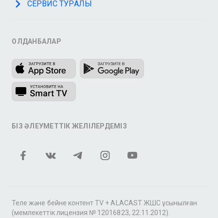
СЕРВИС ТУРАЛЫ
ҚОЛДАНБАЛАР
БІЗ ӘЛЕУМЕТТІК ЖЕЛІЛЕРДЕМІЗ
Теле және бейне контент TV + ALACAST ЖШС ұсынылған
(мемлекеттік лицензия № 12016823, 22.11.2012).