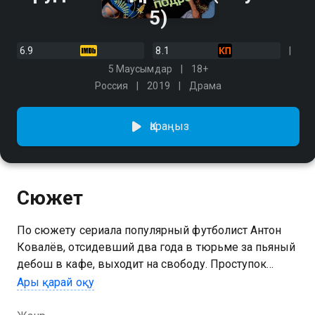
5)
6.9
8.1
5 Маусымдар
18+
Россия
2019
Драма
Қараңыз
Сюжет
По сюжету сериала популярный футболист Антон
Ковалёв, отсидевший два года в тюрьме за пьяный
дебош в кафе, выходит на свободу. Проступок
перекрыл успешную карьеру Ковалёва, который
Ары қарай оқу
ранее был капитаном сборной России. Репутация
«сбитого летчика» не позволяет ему продолжить