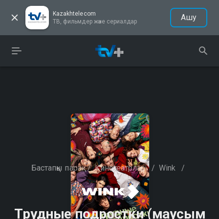
Kazakhtelecom
Ашу
ТВ, фильмдер және сериалдар
Бастапқы парақ
/
Кинотеатрлар
/
Wink
/
Трудные подростки (маусым