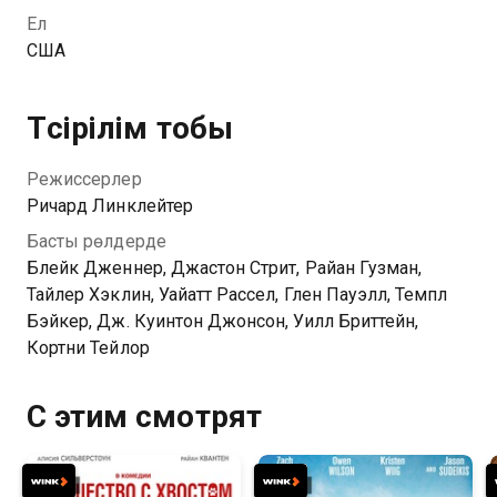
Ел
США
Түсірілім тобы
Режиссерлер
Ричард Линклейтер
Басты рөлдерде
Блейк Дженнер, Джастон Стрит, Райан Гузман,
Тайлер Хэклин, Уайатт Рассел, Глен Пауэлл, Темпл
Бэйкер, Дж. Куинтон Джонсон, Уилл Бриттейн,
Кортни Тейлор
С этим смотрят