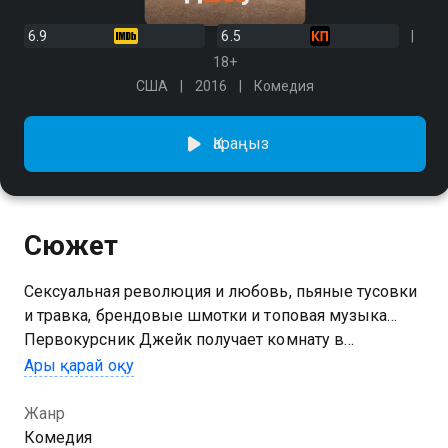
6.9
6.5
18+
США
2016
Комедия
Қараңыз
Сюжет
Сексуальная революция и любовь, пьяные тусовки
и травка, брендовые шмотки и топовая музыка…
Первокурсник Джейк получает комнату в
общежитии колледжа и погружается в порочный
Ары қарай оқу
водоворот беззаботной жизни Америки 80-х. Он
впервые познает вкус свободы и взрослой жизни,
Жанр
пока даже не задумываясь о последствиях.
Комедия