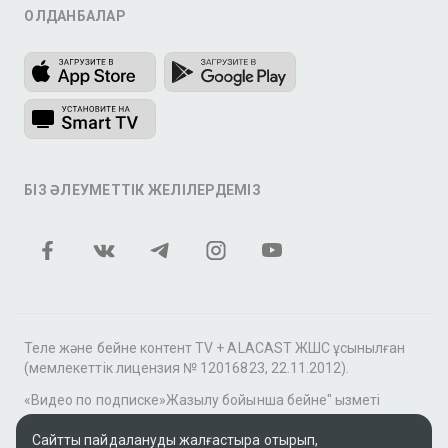
ҚОЛДАНБАЛАР
БІЗ ӘЛЕУМЕТТІК ЖЕЛІЛЕРДЕМІЗ
Теле және бейне контент TV + ALACAST ЖШС ұсынылған
(мемлекеттік лицензия № 12016823, 22.11.2012).
«Видео по подписке»Жазылу бойынша бейне" қызметі
аясында tv+» фильмдер мен сериалдар топтамасы үшін
контентті MEGOGO онлайн-кинотеатры ұсынады.
Сайтты пайдалануды жалғастыра отырып,