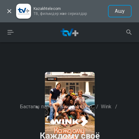
Kazakhtelecom
Ашу
ТВ, фильмдер және сериалдар
Бастапқы парақ
/
Кинотеатрлар
/
Wink
/
Каждому своё