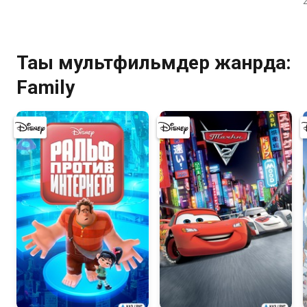
Тағы мультфильмдер жанрда:
Family
7.4
6.8