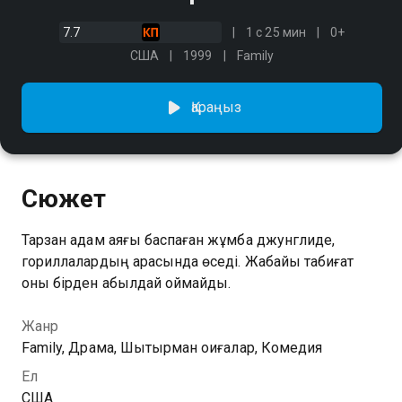
7.7
1 с 25 мин
0+
США
1999
Family
Қараңыз
Сюжет
Тарзан адам аяғы баспаған жұмбақ джунглиде,
гориллалардың арасында өседі. Жабайы табиғат
оны бірден қабылдай қоймайды.
Жанр
Family, Драма, Шытырман оқиғалар, Комедия
Ел
США