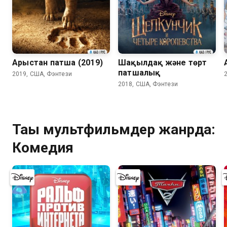
7.2
6.2
Арыстан патша (2019)
Шақылдақ және төрт
патшалық
2019, США, Фэнтези
2018, США, Фэнтези
Тағы мультфильмдер жанрда:
Комедия