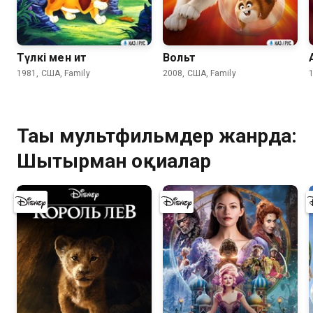
8.2
7.3
Түлкі мен ит
Вольт
1981, США, Family
2008, США, Family
Тағы мультфильмдер жанрда:
Шытырман оқиғалар