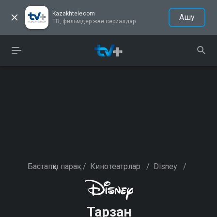
Kazakhtelecom
Ашу
ТВ, фильмдер және сериалдар
Бастапқы парақ
/
Кинотеатрлар
/
Disney
/
Тарзан