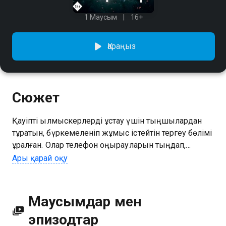
1 Маусым
16+
Қараңыз
Сюжет
Қауіпті қылмыскерлерді ұстау үшін тыңшылардан
тұратын, бүркемеленіп жұмыс істейтін тергеу бөлімі
құралған. Олар телефон қоңырауларын тыңдап,
байланыстарды бақылап, қылмыстық топқа байқатпай
Ары қарай оқу
сіңіп кету секілді тәсілдерді қолданады. Чха Гон-у -
SEAL мен SWAT-тың бұрынғы мүшесі. Оның басты
мақсаты – құрбысының өлімі үшін кек алу. Алғанынан
Маусымдар мен
қайтпай, мақсатына жетпесе тұра алмайды. Чан Му-
эпизодтар
вон – топтың бірбеткей де, білгір жетекшісі. Чан