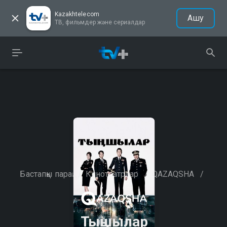
Kazakhtelecom
Ашу
ТВ, фильмдер және сериалдар
Бастапқы парақ
/
Кинотеатрлар
/
QAZAQSHA
/
Тыңшылар