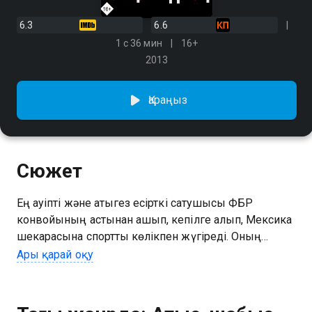
6.3
6.6
1 с 36 мин
16+
2013
Қараңыз
Сюжет
Ең қауіпті және қатыгез есірткі сатушысы ФБР
конвойының астынан қашып, кепілге алып, Мексика
шекарасына спорттық көлікпен жүгіреді. Оның
жолында тек тыныш қала бар, оның тәртібін шериф
Ары қарай оқу
Оуэнс қадағалайды. Ол бір кездері Лос-Анджелестегі
ең жақсы полиция қызметкерлерінің бірі болған, бірақ
үлкен қаланың деформациясынан шөл мен