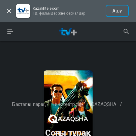
Kazakhtelecom
Ашу
ТВ, фильмдер және сериалдар
Бастапқы парақ
/
Кинотеатрлар
/
QAZAQSHA
/
Соңғы тұрақ