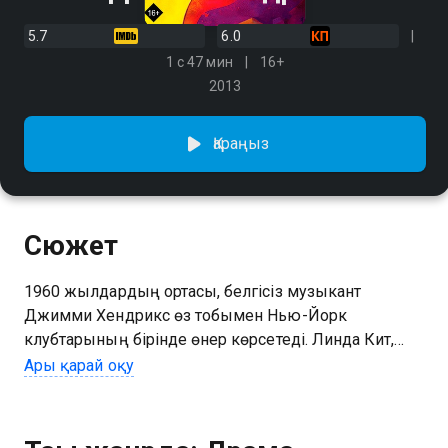
5.7
6.0
1 с 47 мин
16+
2013
Қараңыз
Сюжет
1960 жылдардың ортасы, белгісіз музыкант
Джимми Хендрикс өз тобымен Нью-Йорк
клубтарының бірінде өнер көрсетеді. Линда Кит,
Роллинг Стоунс Кит Ричардстың сүйіктісі, оның
Ары қарай оқу
талантына бағынады. Ол Джимиге құмарлықпен ғашық
болып, оған үлкен музыка мен әлемдік даңқ әлеміне
билет береді.