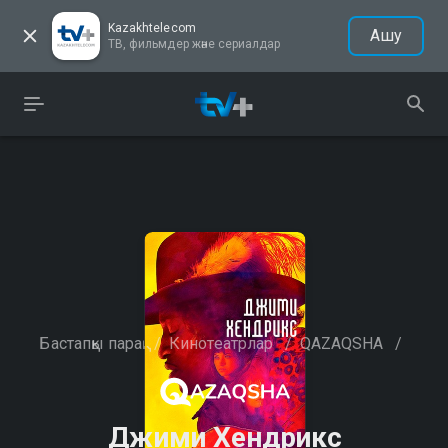
Kazakhtelecom
Ашу
ТВ, фильмдер және сериалдар
Бастапқы парақ
/
Кинотеатрлар
/
QAZAQSHA
/
Джими Хендрикс