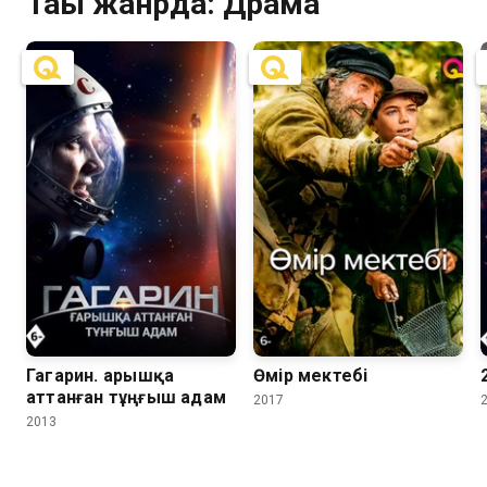
Тағы жанрда: Драма
7.1
6.5
8.3
6.9
Гагарин. Ғарышқа
Өмір мектебі
аттанған тұңғыш адам
2017
2013