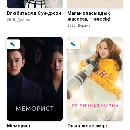
Влюбиться в Сун-джон
Маған опасыздық
жасасаң — өлесің!
2015, Дорама
2020, Дорама
7.6
7.7
7.6
7.7
Меморист
Оның жеке өмірі