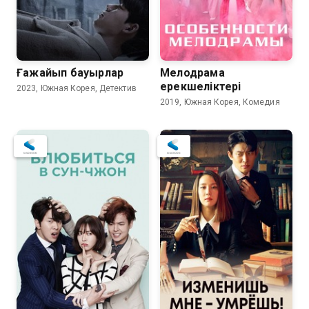
Ғажайып бауырлар
Мелодрама
ерекшеліктері
2023, Южная Корея, Детектив
2019, Южная Корея, Комедия
7.8
7.7
7.4
7.4