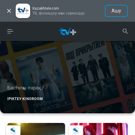
Kazakhtelecom
Ашу
ТВ, фильмдер және сериалдар
Бастапқы парақ
/
ІРІКТЕУ KINOROOM