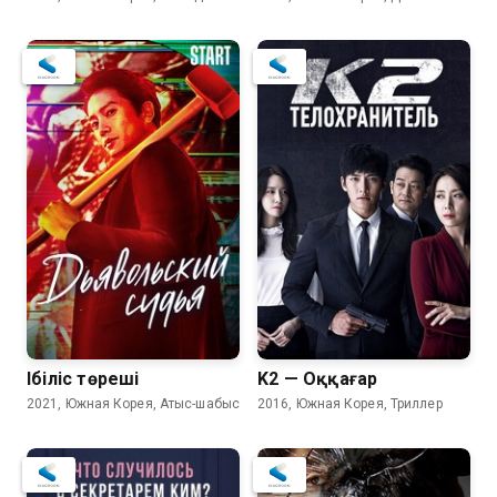
Ібіліс төреші
K2 — Оққағар
2021, Южная Корея, Атыс-шабыс
2016, Южная Корея, Триллер