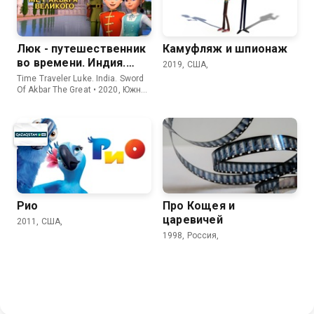
Люк - путешественник
Камуфляж и шпионаж
во времени. Индия.
2019, США,
Меч Акбара Великого
Time Traveler Luke. India. Sword
Of Akbar The Great • 2020, Южная
Корея,
Рио
Про Кощея и
царевичей
2011, США,
1998, Россия,