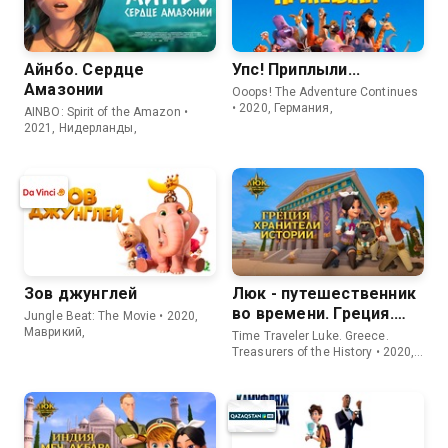
Айнбо. Сердце
Упс! Приплыли...
Амазонии
Ooops! The Adventure Continues
• 2020, Германия,
AINBO: Spirit of the Amazon •
2021, Нидерланды,
Зов джунглей
Люк - путешественник
во времени. Греция.
Jungle Beat: The Movie • 2020,
Хранители истории
Маврикий,
Time Traveler Luke. Greece.
Treasurers of the History • 2020,
Южная Корея,