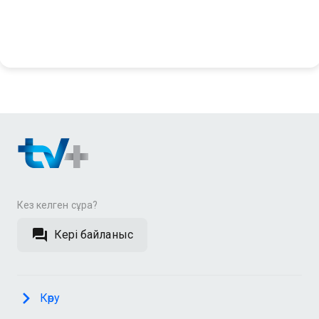
барлық голдары. 1/16
финал
Кез келген сұрақ?
Кері байланыс
Көру