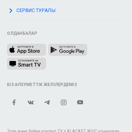
СЕРВИС ТУРАЛЫ
ҚОЛДАНБАЛАР
БІЗ ӘЛЕУМЕТТІК ЖЕЛІЛЕРДЕМІЗ
Теле және бейне контент TV + ALACAST ЖШС ұсынылған