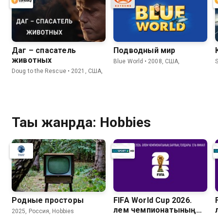
Даг – спасатель
Подводный мир
животных
Blue World • 2008, США,
S
Doug to the Rescue • 2021, США,
Тағы жанрда: Hobbies
Pодные просторы
FIFA World Cup 2026.
Әлем чемпионатының
2025, Россия, Hobbies