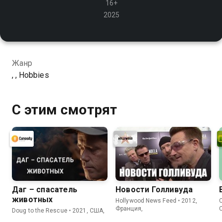
16+
2025
Жанр
, , Hobbies
С этим смотрят
Даг – спасатель
Новости Голливуда
животных
Hollywood News Feed • 2012,
C
Франция,
Doug to the Rescue • 2021, США,