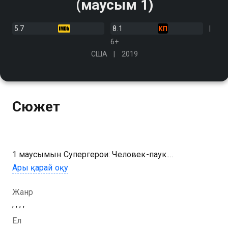
(маусым 1)
5.7
8.1
6+
США
2019
Сюжет
1 маусымын Супергерои: Человек-паук.
Одержимый Веномом сериалының онлайн көру
Ары қарай оқу
мүмкіндігіңіз бар, ол тегін және жоғары сапалы HD
форматында Қазахтелеком арқылы қолжетімді.
Жанр
, , , ,
Ел