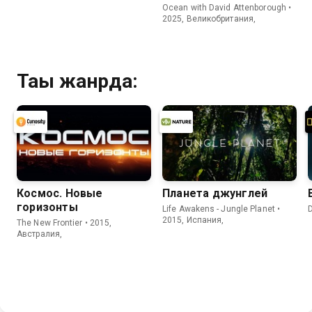
Ocean with David Attenborough •
2025, Великобритания,
Тағы жанрда:
Космос. Новые
Планета джунглей
горизонты
Life Awakens - Jungle Planet •
D
2015, Испания,
The New Frontier • 2015,
Австралия,