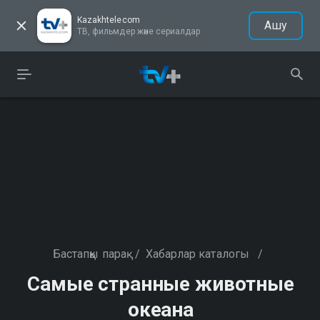
Kazakhtelecom
Ашу
ТВ, фильмдер және сериалдар
Бастапқы парақ
/
Хабарлар каталогы
/
Самые странные животные
океана