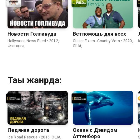
Новости Голливуда
Ветпомощь для всех
Hollywood News Feed • 2012,
Critter Fixers: Country Vets • 2020,
Франция,
США,
Тағы жанрда:
Ледяная дорога
Океан с Дэвидом
Аттенборо
Ice Road Rescue • 2015, США,
S