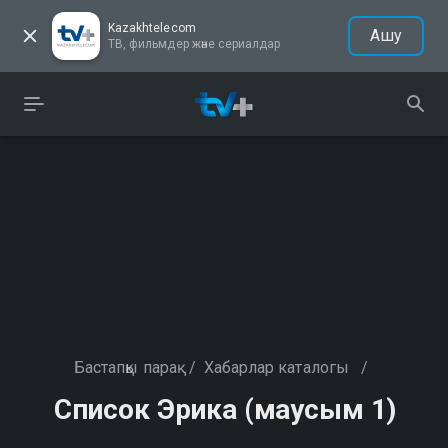
Kazakhtelecom
Ашу
ТВ, фильмдер және сериалдар
Бастапқы парақ
/
Хабарлар каталогы
/
Список Эрика (маусым 1)