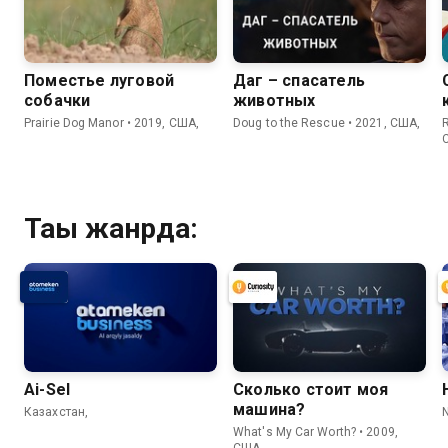
Поместье луговой
Даг – спасатель
собачки
животных
Prairie Dog Manor • 2019, США,
Doug to the Rescue • 2021, США,
R
Тағы жанрда:
Ai-Sel
Сколько стоит моя
машина?
Казахстан,
What's My Car Worth? • 2009,
США,