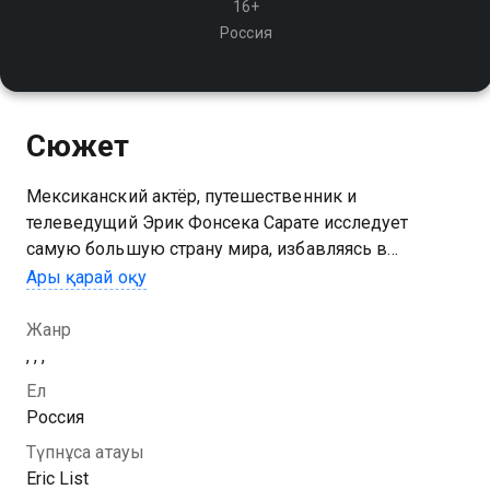
16+
Россия
Сюжет
Мексиканский актёр, путешественник и
телеведущий Эрик Фонсека Сарате исследует
самую большую страну мира, избавляясь в
процессе знакомства с её жителями от
Ары қарай оқу
предрассудков и стереотипов. В список его
приключений попадает самое интересное
Жанр
, , ,
1 маусымын Список Эрика сериалының онлайн
Ел
көру мүмкіндігіңіз бар, ол тегін және жоғары сапалы
Россия
HD форматында Қазахтелеком арқылы қолжетімді.
Түпнұсқа атауы
Eric List