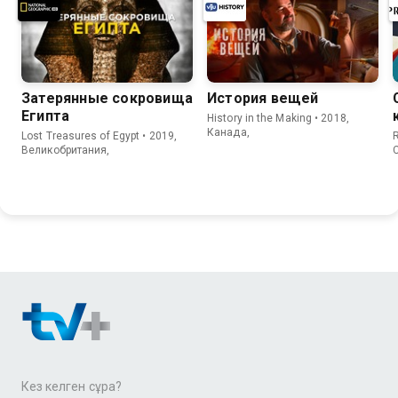
Затерянные сокровища
История вещей
Египта
History in the Making • 2018,
Канада,
Lost Treasures of Egypt • 2019,
R
Великобритания,
Кез келген сұрақ?