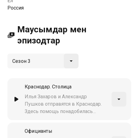
Ел
сапалы HD форматында Қазахтелеком арқылы
Россия
қолжетімді.
Маусымдар мен
эпизодтар
Краснодар. Столица
Илья Захаров и Александр
Пушков отправятся в Краснодар.
Здесь помощь понадобилась
бутик-ресторану "Столица",
который находится в поисках
Официанты
шеф-повара,