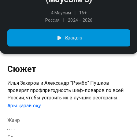
4 Маусым
16+
Россия
2024 – 2026
Қараңыз
Сюжет
Илья Захаров и Александр "Рэмбо" Пушков
проверят профпригодность шеф-поваров по всей
России, чтобы устроить их в лучшие рестораны
страны. Недобросовестные кулинары будут
Ары қарай оқу
навсегда занесены в чёрный список
Жанр
3 маусымын Чёрный список. На кухне сериалының
, , , ,
онлайн көру мүмкіндігіңіз бар, ол тегін және жоғары