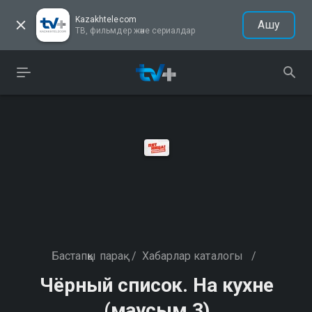
Kazakhtelecom
Ашу
ТВ, фильмдер және сериалдар
Бастапқы парақ
/
Хабарлар каталогы
/
Чёрный список. На кухне
(маусым 3)