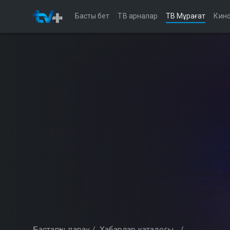
Басты бет
ТВ арналар
ТВ Мұрағат
Кино
Бастапқы парақ
/
Хабарлар каталогы
/