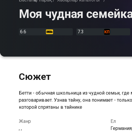
Моя чудная семейк
6.6
7.3
Сюжет
Бетти - обычная школьница из чудной семьи, где м
разговаривает. Узнав тайну, она понимает - толь
которой спрятаны в тайнике
Жанр
Ел
, ,
Германия