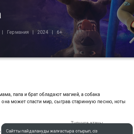
а
Германия
2024
6+
ама, папа и брат обладают магией, а собака
ко она может спасти мир, сыграв старинную песню, ноты
Түпнұсқа атауы
, Ирландия, Австралия
My Freaky Family
Сайтты пайдалануды жалғастыра отырып, сіз