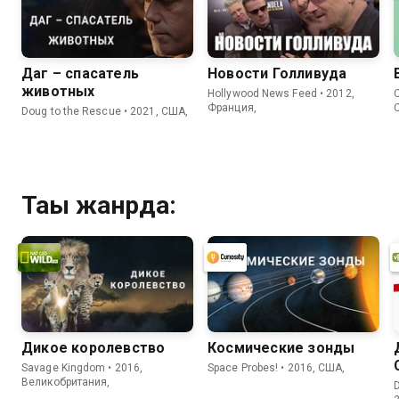
Даг – спасатель
Новости Голливуда
животных
Hollywood News Feed • 2012,
C
Франция,
Doug to the Rescue • 2021, США,
Тағы жанрда:
Дикое королевство
Космические зонды
Savage Kingdom • 2016,
Space Probes! • 2016, США,
Великобритания,
D