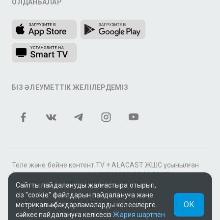
ҚОЛДАНБАЛАР
БІЗ ӘЛЕУМЕТТІК ЖЕЛІЛЕРДЕМІЗ
Теле және бейне контент TV + ALACAST ЖШС ұсынылған
(мемлекеттік лицензия № 12016823, 22.11.2012).
Сайтты пайдалануды жалғастыра отырып,
«Видео по подписке»Жазылу бойынша бейне" қызметі
сіз "cookie" файлдарын пайдалануға және
аясында tv+» фильмдер мен сериалдар топтамасы үшін
ОК
метрикалық бағдарламаларды келесілерге
контентті MEGOGO онлайн-кинотеатры ұсынады.
сәйкес пайдалануға келісесіз
Жария шартпен