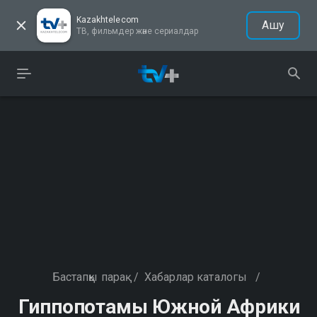
Kazakhtelecom
Ашу
ТВ, фильмдер және сериалдар
Бастапқы парақ
/
Хабарлар каталогы
/
Гиппопотамы Южной Африки