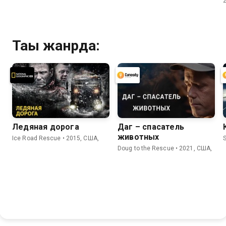
Тағы жанрда:
Ледяная дорога
Даг – спасатель
животных
Ice Road Rescue • 2015, США,
S
Doug to the Rescue • 2021, США,