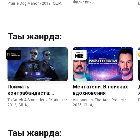
Филиппины,
Prairie Dog Manor • 2019, США,
Тағы жанрда:
Поймать
Мечтатели: В поисках
контрабандиста:
вдохновения
Аэропорт Кеннеди
To Catch A Smuggler: JFK Airport •
Visionaries: The Arch Project •
2012, США,
2025, США,
Тағы жанрда: