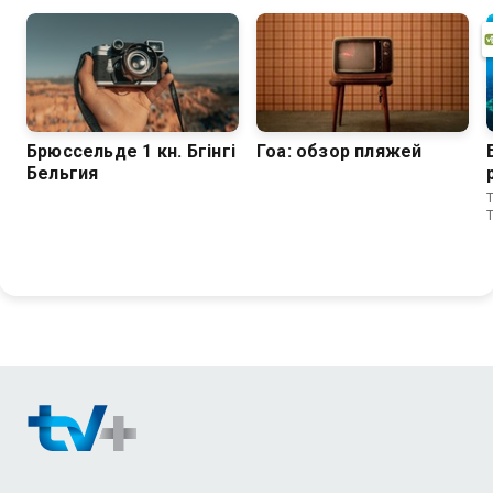
Брюссельде 1 күн. Бүгінгі
Гоа: обзор пляжей
Бельгия
T
T