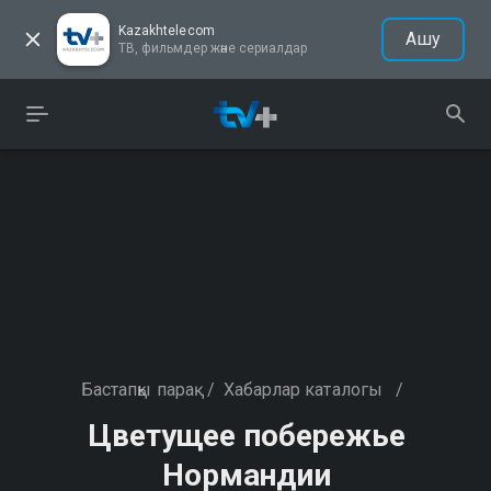
Kazakhtelecom
Ашу
ТВ, фильмдер және сериалдар
Бастапқы парақ
/
Хабарлар каталогы
/
Цветущее побережье
Нормандии