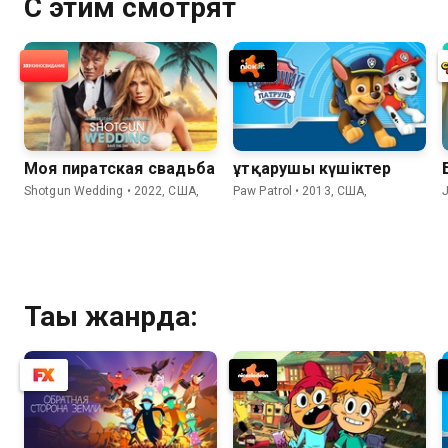
С этим смотрят
Моя пиратская свадьба
Құтқарушы күшіктер
Shotgun Wedding • 2022, США,
Paw Patrol • 2013, США,
J
Тағы жанрда: