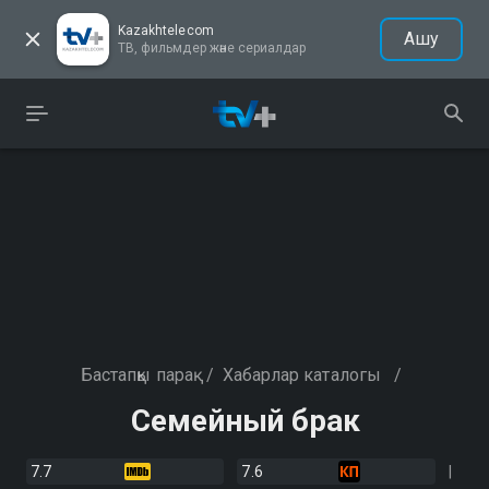
Kazakhtelecom
Ашу
ТВ, фильмдер және сериалдар
Бастапқы парақ
/
Хабарлар каталогы
/
Семейный брак
7.7
7.6