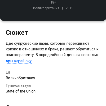
18+
Великобритания
2019
Сюжет
Две супружеские пары, которые переживают
кризис в отношениях и браке, решают обратиться к
психотерапевту. В определённый день за несколько
минут до начала сеанса супруги встречаются в кафе
Ары қарай оқу
или пабе и обсуждают свою личную жизнь
Ел
Великобритания
Түпнұсқа атауы
State of the Union