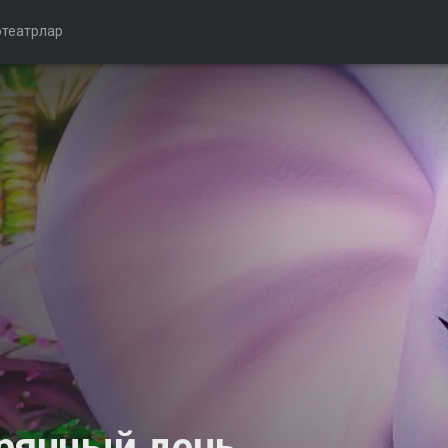
театрлар
ерянный день