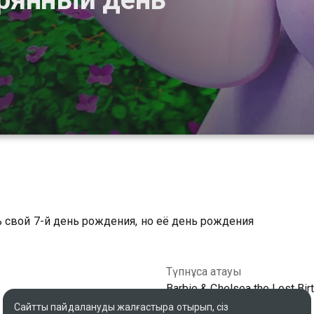
 свой 7-й день рождения, но её день рождения
Түпнұсқа атауы
Barbie & Chelsea the Lost Bir
Сайтты пайдалануды жалғастыра отырып, сіз