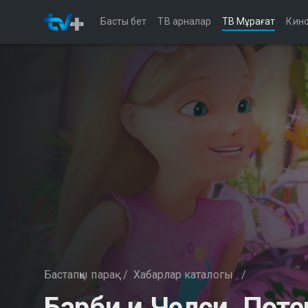
Басты бет
ТВ арналар
ТВ Мұрағат
Кино
Бастапқы парақ
/
Хабарлар каталогы
/
Барби и Челси. Пот