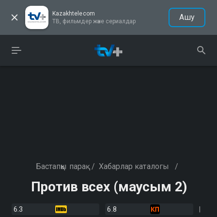
Kazakhtelecom
Ашу
ТВ, фильмдер және сериалдар
Бастапқы парақ
/
Хабарлар каталогы
/
Против всех (маусым 2)
6.3
6.8