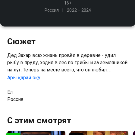
16+
Россия
2022 – 2024
Сюжет
Дед Захар всю жизнь провёл в деревне - удил
рыбу в пруду, ходил в лес по грибы и за земляникой
на луг. Теперь на месте всего, что он любил,
построили современный ЖК с пластиковыми
Ары қарай оқу
окнами. Но свой дом дед Захар уберёг
Ел
2 маусымын Против всех сериалының онлайн көру
Россия
мүмкіндігіңіз бар, ол тегін және жоғары сапалы HD
форматында Қазахтелеком арқылы қолжетімді.
С этим смотрят