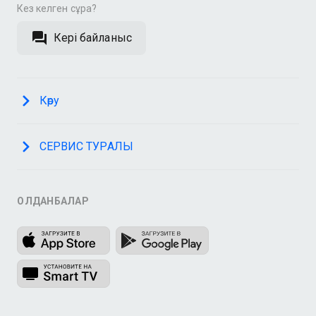
Кез келген сұрақ?
Кері байланыс
Көру
СЕРВИС ТУРАЛЫ
ҚОЛДАНБАЛАР