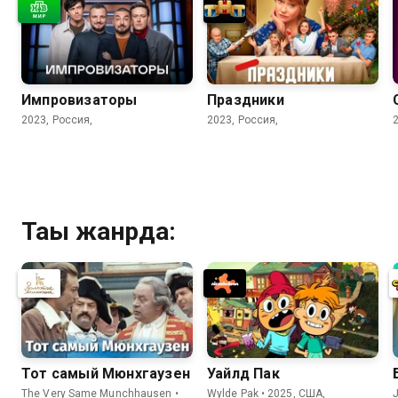
Импровизаторы
Праздники
2023, Россия,
2023, Россия,
Тағы жанрда:
Тот самый Мюнхгаузен
Уайлд Пак
The Very Same Munchhausen •
Wylde Pak • 2025, США,
J