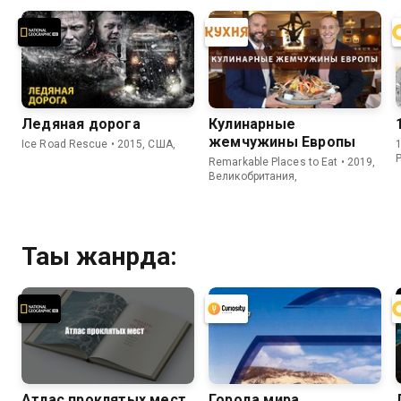
Ледяная дорога
Кулинарные
жемчужины Европы
Ice Road Rescue • 2015, США,
1
Remarkable Places to Eat • 2019,
Великобритания,
Тағы жанрда:
Атлас проклятых мест
Города мира