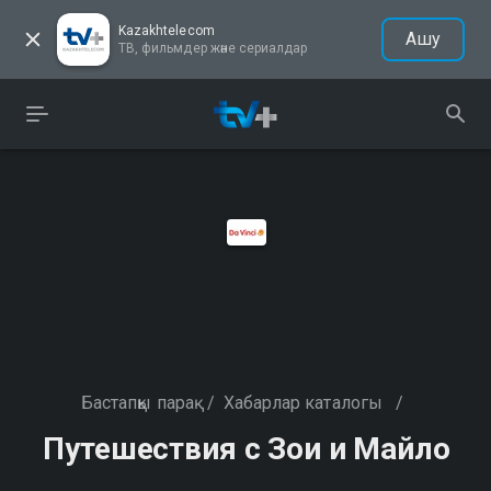
Kazakhtelecom
Ашу
ТВ, фильмдер және сериалдар
Бастапқы парақ
/
Хабарлар каталогы
/
Путешествия с Зои и Майло