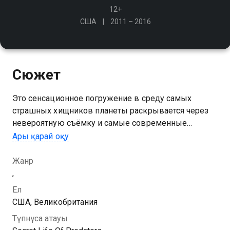
12+
США
2011 – 2016
Сюжет
Это сенсационное погружение в среду самых
страшных хищников планеты раскрывается через
невероятную съёмку и самые современные
технологии кинопроизводства
Ары қарай оқу
1 маусымын Тайная жизнь хищников сериалының
Жанр
онлайн көру мүмкіндігіңіз бар, ол тегін және жоғары
,
сапалы HD форматында Қазахтелеком арқылы
Ел
қолжетімді.
США, Великобритания
Түпнұсқа атауы