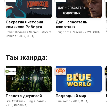
Секретная история
Даг – спасатель
комиксов Роберта
животных
L
Киркмана
Robert Kirkman's Secret History of
Doug to the Rescue • 2021, США,
Comics • 2017, США,
Тағы жанрда:
Планета джунглей
Подводный мир
Life Awakens - Jungle Planet •
Blue World • 2008, США,
2015, Испания,