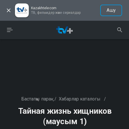
Kazakhtelecom
Ашу
ТВ, фильмдер және сериалдар
Бастапқы парақ
/
Хабарлар каталогы
/
Тайная жизнь хищников
(маусым 1)