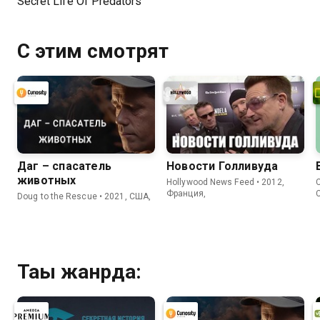
Secret Life Of Predators
С этим смотрят
Даг – спасатель
Новости Голливуда
животных
Hollywood News Feed • 2012,
C
Франция,
Doug to the Rescue • 2021, США,
Тағы жанрда: