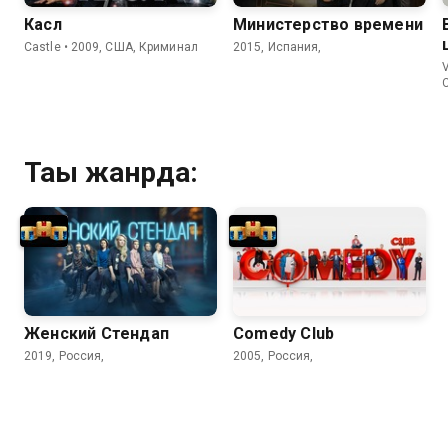
Касл
Министерство времени
Castle • 2009, США, Криминал
2015, Испания,
V
Тағы жанрда:
Женский Стендап
Comedy Сlub
2019, Россия,
2005, Россия,