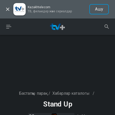
Kazakhtelecom
Ашу
ТВ, фильмдер және сериалдар
Бастапқы парақ
/
Хабарлар каталогы
/
Stand Up