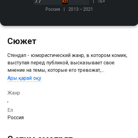
7.7
16+
Россия
2013 – 2021
Сюжет
Стендап - юмористический жанр, в котором комик,
выступая перед публикой, высказывает свое
мнение на темы, которые его тревожат,
раздражают или радуют. У каждого есть страхи,
Ары қарай оқу
проблемы и недостатки, но только участники шоу
смеются им в лицо!
Жанр
,
Ел
Россия