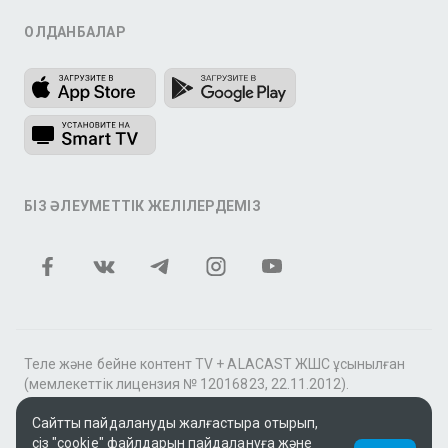
ҚОЛДАНБАЛАР
БІЗ ӘЛЕУМЕТТІК ЖЕЛІЛЕРДЕМІЗ
Теле және бейне контент TV + ALACAST ЖШС ұсынылған
(мемлекеттік лицензия № 12016823, 22.11.2012).
«Видео по подписке»Жазылу бойынша бейне" қызметі
Сайтты пайдалануды жалғастыра отырып,
аясында tv+» фильмдер мен сериалдар топтамасы үшін
сіз "cookie" файлдарын пайдалануға және