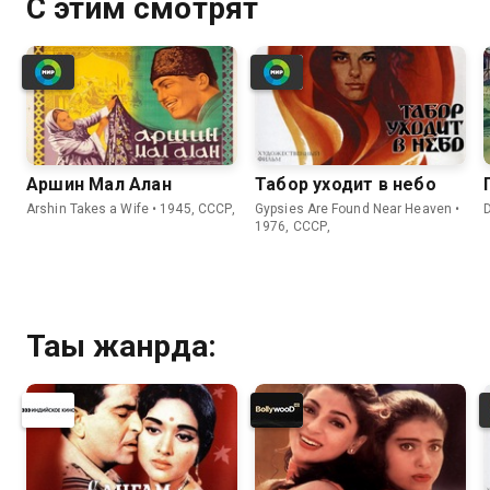
С этим смотрят
Аршин Мал Алан
Табор уходит в небо
Arshin Takes a Wife • 1945, СССР,
Gypsies Are Found Near Heaven •
D
1976, СССР,
Тағы жанрда: