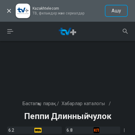
Kazakhtelecom
Ашу
ТВ, фильмдер және сериалдар
Бастапқы парақ
/
Хабарлар каталогы
/
Пеппи Длинныйчулок
6.2
6.8