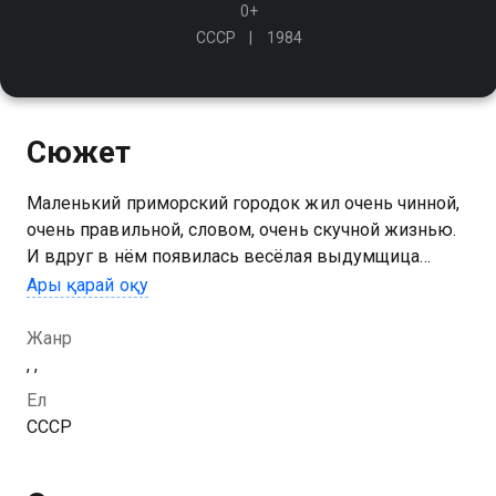
0+
СССР
1984
Сюжет
Маленький приморский городок жил очень чинной,
очень правильной, словом, очень скучной жизнью.
И вдруг в нём появилась весёлая выдумщица
Пеппи. Многим казалось, что она постоянно врёт. А
Ары қарай оқу
она просто любила рассказывать сказки
Жанр
, ,
Ел
СССР