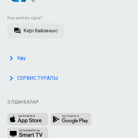
Кез келген сұрақ?
Кері байланыс
Көру
СЕРВИС ТУРАЛЫ
ҚОЛДАНБАЛАР