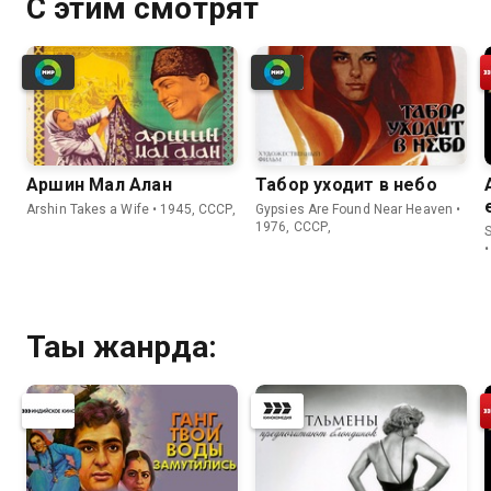
С этим смотрят
Аршин Мал Алан
Табор уходит в небо
Arshin Takes a Wife • 1945, СССР,
Gypsies Are Found Near Heaven •
1976, СССР,
Тағы жанрда: