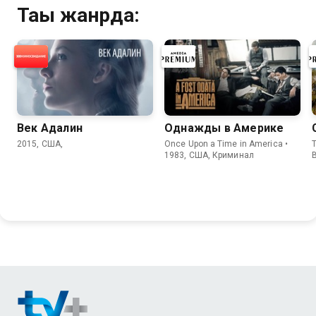
Тағы жанрда:
Век Адалин
Однажды в Америке
2015, США,
Once Upon a Time in America •
T
1983, США, Криминал