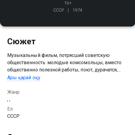
16+
СССР
1974
Сюжет
Музыкальный фильм, потрясший советскую
общественность: молодые комсомольцы, вместо
общественно полезной работы, поют, дурачатся,
целуются и признаются друг другу в любви
Ары қарай оқу
Жанр
, ,
Ел
СССР