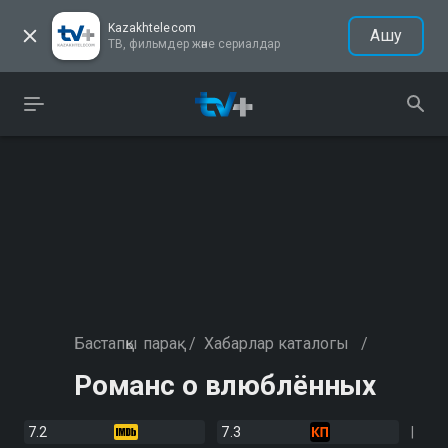
Kazakhtelecom
Ашу
ТВ, фильмдер және сериалдар
Бастапқы парақ
/
Хабарлар каталогы
/
Романс о влюблённых
7.2
7.3