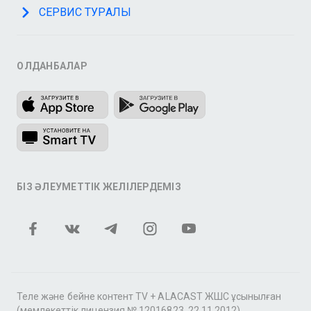
СЕРВИС ТУРАЛЫ
ҚОЛДАНБАЛАР
БІЗ ӘЛЕУМЕТТІК ЖЕЛІЛЕРДЕМІЗ
Теле және бейне контент TV + ALACAST ЖШС ұсынылған
(мемлекеттік лицензия № 12016823, 22.11.2012).