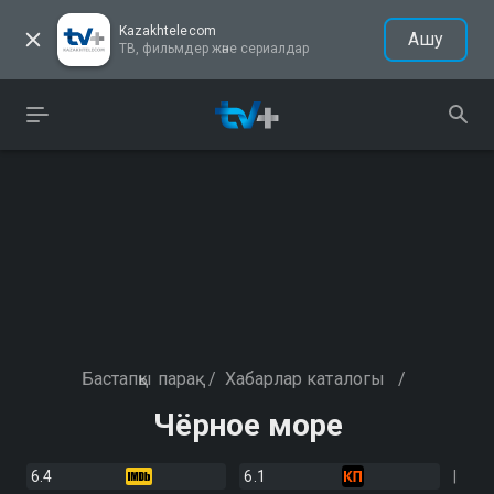
Kazakhtelecom
Ашу
ТВ, фильмдер және сериалдар
Бастапқы парақ
/
Хабарлар каталогы
/
Чёрное море
6.4
6.1