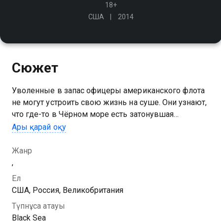
18+
США
2014
Сюжет
Уволенные в запас офицеры американского флота
не могут устроить свою жизнь на суше. Они узнают,
что где-то в Чёрном море есть затонувшая
субмарина с золотом, и отправляются на старой
Ары қарай оқу
подлодке его добывать
Жанр
,
Ел
США, Россия, Великобритания
Түпнұсқа атауы
Black Sea