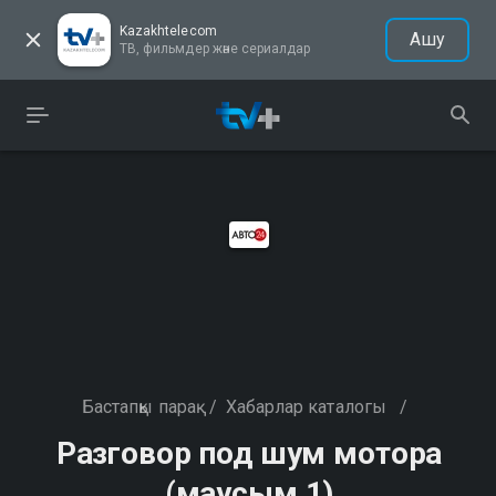
Kazakhtelecom
Ашу
ТВ, фильмдер және сериалдар
Бастапқы парақ
/
Хабарлар каталогы
/
Разговор под шум мотора
(маусым 1)