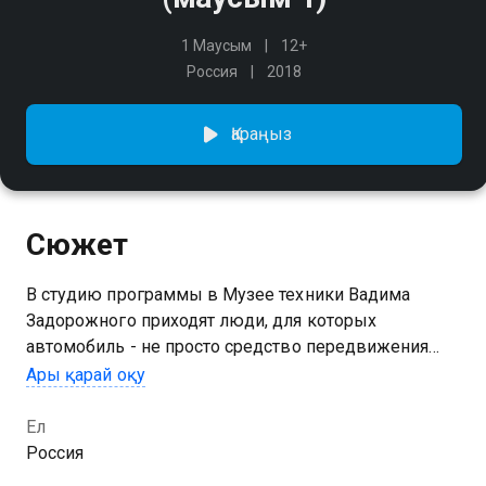
1 Маусым
12+
Россия
2018
Қараңыз
Сюжет
В студию программы в Музее техники Вадима
Задорожного приходят люди, для которых
автомобиль - не просто средство передвижения
или инструмент зарабатывания денег, а способ
Ары қарай оқу
самовыражения
Ел
1 маусымын Разговор под шум мотора сериалының
Россия
онлайн көру мүмкіндігіңіз бар, ол тегін және жоғары