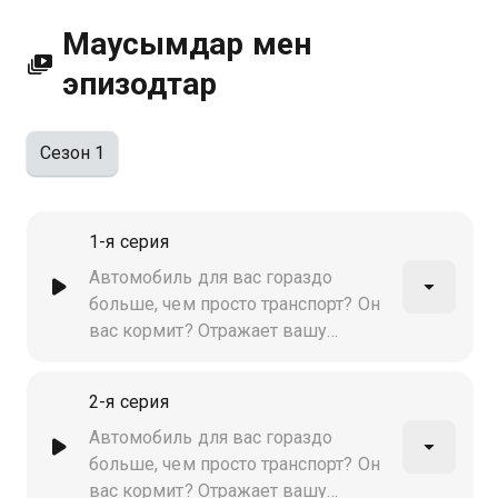
сапалы HD форматында Қазахтелеком арқылы
Маусымдар мен
қолжетімді.
эпизодтар
Сезон 1
1-я серия
Автомобиль для вас гораздо
больше, чем просто транспорт? Он
вас кормит? Отражает вашу
индивидуальность? Поговорим об
этом!
2-я серия
Автомобиль для вас гораздо
больше, чем просто транспорт? Он
вас кормит? Отражает вашу