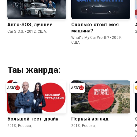
Авто-SOS, лучшее
Сколько стоит моя
машина?
Car S.O.S. • 2012, США,
What's My Car Worth? • 2009,
США,
Тағы жанрда:
Большой тест-драйв
Первый взгляд
2013, Россия,
2013, Россия,
W