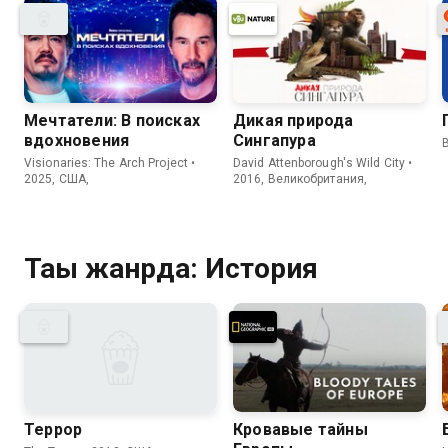
Мечтатели: В поисках
Дикая природа
вдохновения
Сингапура
B
Visionaries: The Arch Project •
David Attenborough's Wild City •
2025, США,
2016, Великобритания,
Тағы жанрда: История
Террор
Кровавые тайны