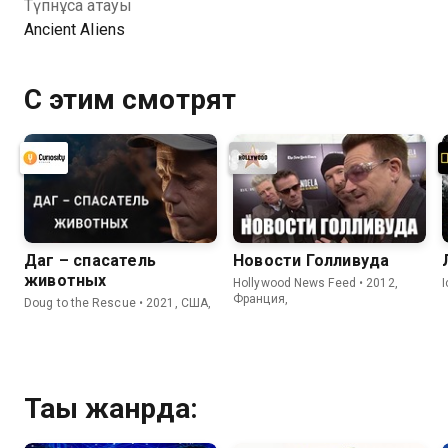
Түпнұсқа атауы
қолжетімді.
Ancient Aliens
С этим смотрят
Даг – спасатель
Новости Голливуда
животных
Hollywood News Feed • 2012,
Франция,
Doug to the Rescue • 2021, США,
Тағы жанрда: