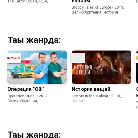
Европы
The Terror • 2018, США,
L
Bloody Tales of Europe • 2013,
Великобритания, История
Тағы жанрда:
Операция "Ой!"
История вещей
Operation Ouch! • 2012,
History in the Making • 2018,
Великобритания,
Канада,
W
Тағы жанрда: