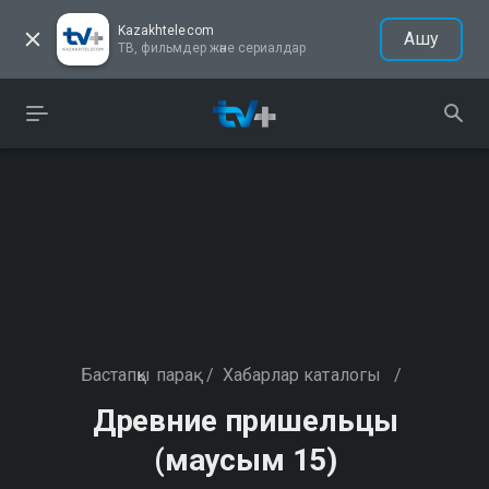
Kazakhtelecom
Ашу
ТВ, фильмдер және сериалдар
Бастапқы парақ
/
Хабарлар каталогы
/
Древние пришельцы
(маусым 15)