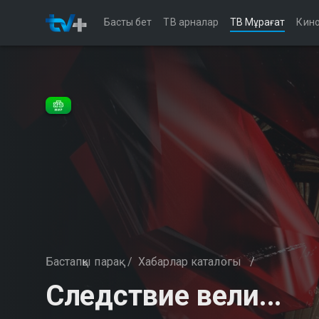
Басты бет
ТВ арналар
ТВ Мұрағат
Кино
Бастапқы парақ
/
Хабарлар каталогы
/
Следствие вели...