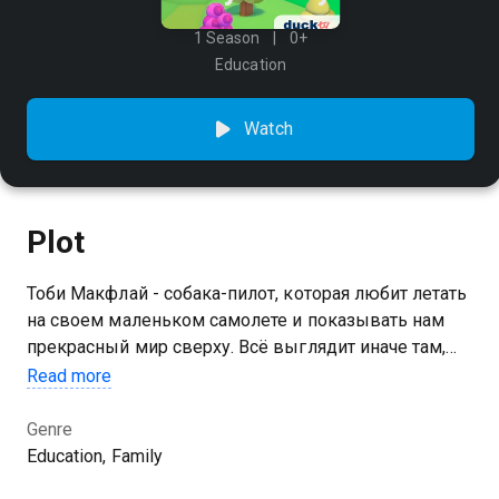
1 Season
0+
Education
Watch
Plot
Тоби Макфлай - собака-пилот, которая любит летать
на своем маленьком самолете и показывать нам
прекрасный мир сверху. Всё выглядит иначе там,
наверху! Всё кажется таким маленьким! Затем Тоби
Read more
сажает на землю свой самолет и внимательно
изучает то, что видел с высоты. Мультфильм учит
Genre
детей перспективам зрения, развивает мышление и
Education, Family
наблюдательные навыки.