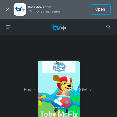
Kazakhtelecom
Open
TV, movies and series
Home
/
Cinemas
/
KINOROOM
/
Toby McFly