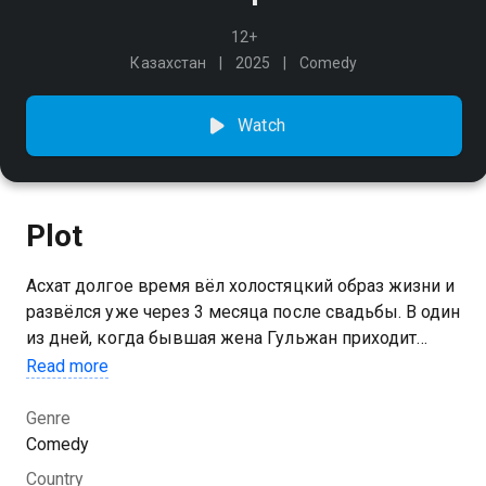
12+
Казахстан
2025
Comedy
Watch
Plot
Асхат долгое время вёл холостяцкий образ жизни и
развёлся уже через 3 месяца после свадьбы. В один
из дней, когда бывшая жена Гульжан приходит
забрать часть своих вещей, он выясняет, что она
Read more
уже собралась выходить замуж за другого. Они
ссорятся, и Гульжан грубо высказывает Асхату всё,
Genre
что о нём думает, и заявляет, что ни одна женщина
Comedy
не выйдет за него замуж. Оскорбленный Асхат
Country