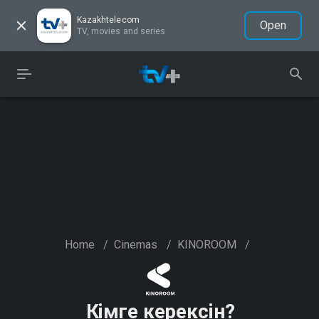
Kazakhtelecom
Open
TV, movies and series
Home
/
Cinemas
/
KINOROOM
/
Кiмге керексiн?