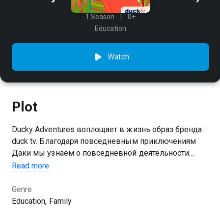
1 Season
0+
Education
Watch
Plot
Ducky Adventures воплощает в жизнь образ бренда
duck tv. Благодаря повседневным приключениям
Даки мы узнаем о повседневной деятельности
малышей в милой и веселой форме. Истории
Read more
созданы при поддержке детских психологов и учат
малышей, как справляться со своими эмоциями и
Genre
помогать в разрешении конфликтов, одновременно
Education, Family
развивая их мышление и навыки наблюдения.