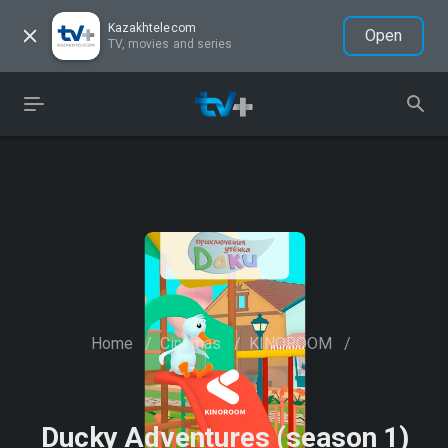
Kazakhtelecom
Open
TV, movies and series
Home
/
Cinemas
/
KINOROOM
/
Ducky Adventures (season 1)