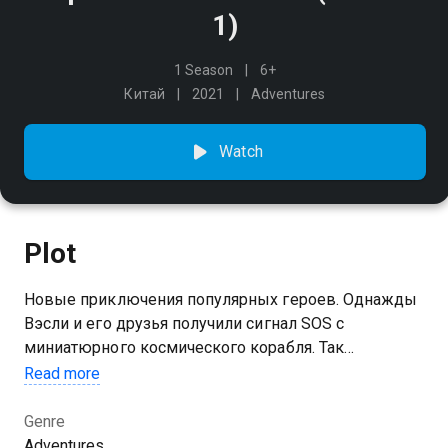
1)
1 Season
6+
Китай
2021
Adventures
Watch
Plot
Новые приключения популярных героев. Однажды
Вэсли и его друзья получили сигнал SOS с
миниатюрного космического корабля. Так
получилось, что им пришлось уменьшится до
Read more
совсем крошечных размеров, чтобы начать свое
путешествие по исследованию микромира!
Genre
Adventures