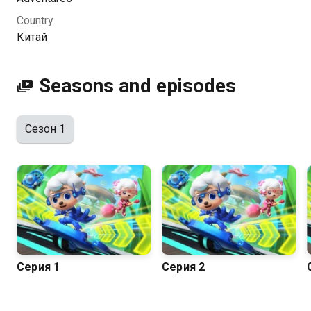
You can watch 1 season of the series Барашки-
Country
спасатели. online for free in good HD quality on
Китай
Kazakhtelecom.
Seasons and episodes
Сезон 1
Серия 1
Серия 2