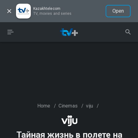
Kazakhtelecom
Open
TV, movies and series
Home
/
Cinemas
/
viju
/
Тайная жизнь в полете на