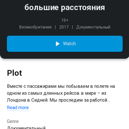
большие расстояния
16+
Великобритания
2017
Документальный
Watch
Plot
Вместе с пассажирами мы побываем в полете на
одном из самых длинных рейсов в мире – из
Лондона в Сидней. Мы проследим за работой
бортпроводников, пообщаемся с пассажирами и
Read more
узнаем все секреты современных авиаперевозок.
Genre
Документальный