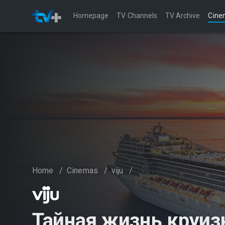
Homepage
TV Channels
TV Archive
Cine
Home
/
Cinemas
/
viju
/
Тайная жизнь круиз