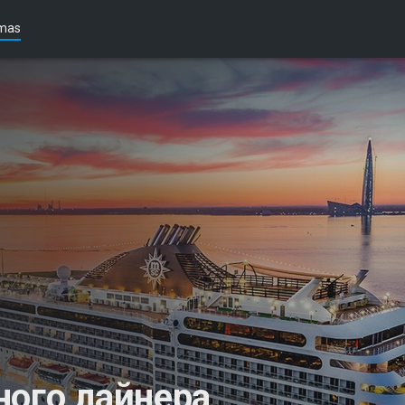
mas
ного лайнера