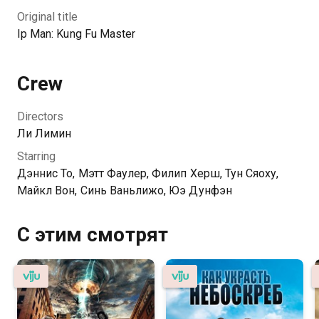
Original title
Ip Man: Kung Fu Master
Crew
Directors
Ли Лимин
Starring
Дэннис То, Мэтт Фаулер, Филип Херш, Тун Сяоху,
Майкл Вон, Синь Ваньлижо, Юэ Дунфэн
С этим смотрят