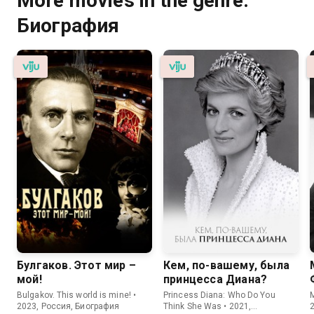
More movies in the genre:
Биография
Булгаков. Этот мир –
Кем, по-вашему, была
мой!
принцесса Диана?
Bulgakov. This world is mine! •
Princess Diana: Who Do You
M
2023, Россия, Биография
Think She Was • 2021,