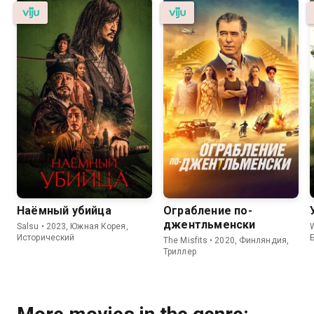
Наёмный убийца
Ограбление по-
джентльменски
Salsu • 2023, Южная Корея,
Исторический
The Misfits • 2020, Финляндия,
Триллер