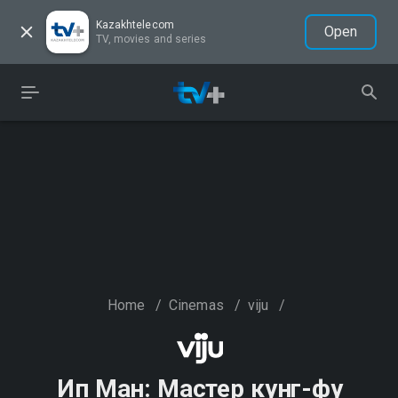
Kazakhtelecom
Open
TV, movies and series
Home
/
Cinemas
/
viju
/
Ип Ман: Мастер кунг-фу