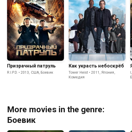
Призрачный патруль
Как украсть небоскрёб
R.I.P.D. • 2013, США, Боевик
Tower Heist • 2011, Япония,
I
Комедия
More movies in the genre:
Боевик