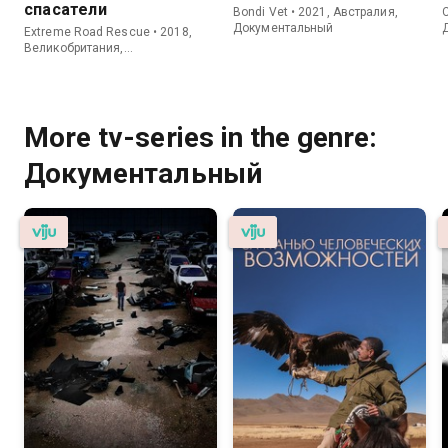
спасатели
Bondi Vet • 2021, Австралия,
C
Документальный
Extreme Road Rescue • 2018,
Великобритания,
Документальный
More tv-series in the genre:
Документальный