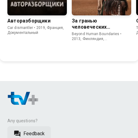
Авторазборщики
За гранью
человеческих
Car dismantler • 2019, Франция,
T
возможностей
Документальный
Beyond Human Boundaries •
2013, Финляндия,
Документальный
Any questions?
Feedback