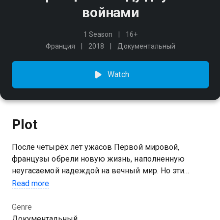
войнами
1 Season
16+
Франция
2018
Документальный
Watch
Plot
После четырёх лет ужасов Первой мировой,
французы обрели новую жизнь, наполненную
неугасаемой надеждой на вечный мир. Но эти
надежды стали лишь кратковременной иллюзией.
Read more
Экономический кризис, бедность, зарождающийся
национализм – Франция, всего несколько лет назад
Genre
вышедшая из пламени войны, оказалась на пороге
Документальный