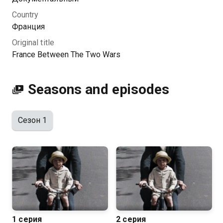
новой трагедии.
Country
Франция
Original title
France Between The Two Wars
Seasons and episodes
Сезон 1
1 серия
2 серия