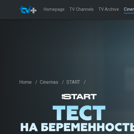
Homepage
TV Channels
TV Archive
Cine
Home
/
Cinemas
/
START
/