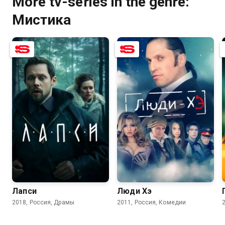
More tv-series in the genre:
Мистика
7.5
6.8
5.0
4.9
Лапси
Люди Хэ
2018, Россия, Драмы
2011, Россия, Комедии