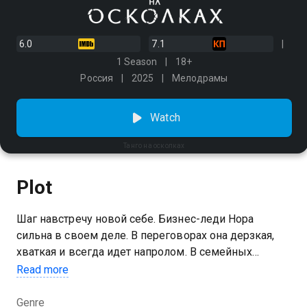
6.0
7.1
1 Season
18+
Россия
2025
Мелодрамы
Watch
Танго на осколках
Plot
Шаг навстречу новой себе. Бизнес-леди Нора
сильна в своем деле. В переговорах она дерзкая,
хваткая и всегда идет напролом. В семейных
отношениях также привыкла быть на ведущих
Read more
ролях. Однажды выстроенная картинка мира падает:
умирает супруг Ваня. А еще выясняется, что у
Genre