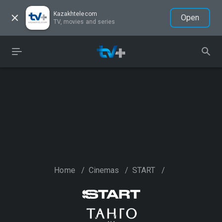
Kazakhtelecom
Open
TV, movies and series
Home
/
Cinemas
/
START
/