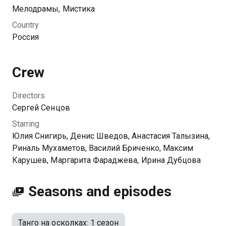
мужчины была интрижка и вторая жизнь, в которой
Мелодрамы, Мистика
он занимался танго. Пытаясь разобраться в мотивах
Country
любимого, она сама записывается в ту же школу
Россия
танцев. Нора открывает для себя новый,
неизведанный чувственный мир, занятия дают ей
шанс лучше понять себя. Но удастся ли ей сбежать
Crew
от призраков прошлого?
Directors
Сергей Сенцов
Starring
Юлия Снигирь, Денис Шведов, Анастасия Талызина,
Риналь Мухаметов, Василий Бриченко, Максим
Карушев, Маргарита Фараджева, Ирина Дубцова
Seasons and episodes
Танго на осколках: 1 сезон