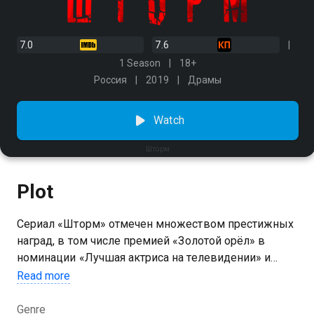
7.0
7.6
1 Season
18+
Россия
2019
Драмы
Watch
Шторм
Plot
Сериал «Шторм» отмечен множеством престижных
наград, в том числе премией «Золотой орёл» в
номинации «Лучшая актриса на телевидении» и
премией АПКиТ за лучший сериал. На что готов
Read more
полицейский ради спасения любимой? Следователь
антикоррупционного отдела Градов готов на всё —
Genre