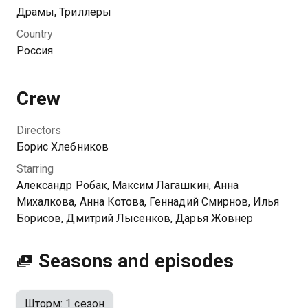
взятки, шантаж, убийства. Изворотливый ум
Драмы, Триллеры
позволяет ему ловко заметать следы. Вычислить
Country
преступника способен Осокин из убойного — лучший
Россия
друг Градова.
Crew
Directors
Борис Хлебников
Starring
Александр Робак, Максим Лагашкин, Анна
Михалкова, Анна Котова, Геннадий Смирнов, Илья
Борисов, Дмитрий Лысенков, Дарья Жовнер
Seasons and episodes
Шторм: 1 сезон