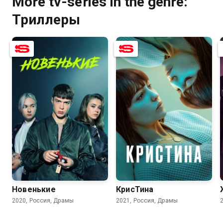
More tv-series in the genre:
Триллеры
7.2
5.1
6.3
7.4
Новенькие
КрисТина
2020, Россия, Драмы
2021, Россия, Драмы