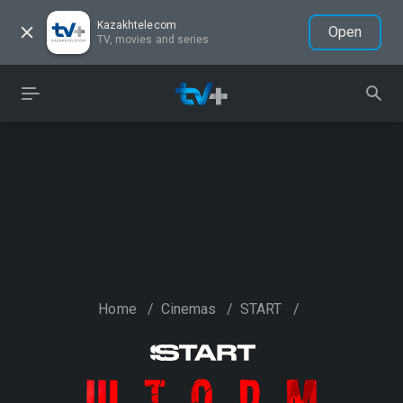
Kazakhtelecom
Open
TV, movies and series
Home
/
Cinemas
/
START
/