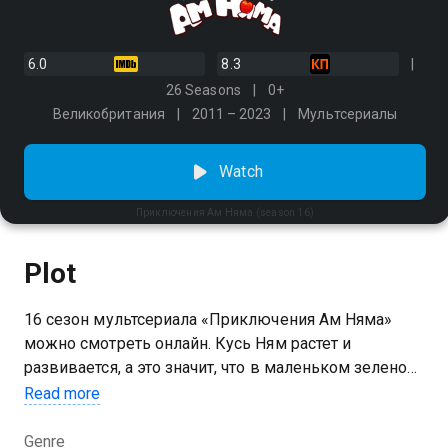
6.0
8.3
26 Seasons
0+
Великобритания
2011 – 2023
Мультсериалы
Watch
Приключения Ам Няма (season 16)
Plot
16 сезон мультсериала «Приключения Ам Няма»
можно смотреть онлайн. Кусь Ням растет и
развивается, а это значит, что в маленьком зеленом
семействе всё еще царит веселье и кавардак.
Read more
Юный сладкоежка не всегда понимает, зачем
родители что-то делают. Например, почему к вечеру
Genre