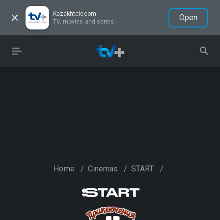
Kazakhtelecom
Open
TV, movies and series
Home
/
Cinemas
/
START
/