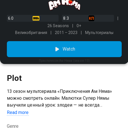
6.0
8.3
26 Seasons
0+
Великобритания
2011 – 2023
Мультсериалы
Watch
Приключения Ам Няма (season 13)
Plot
13 сезон мультсериала «Приключения Ам Няма»
можно смотреть онлайн. Малютки Супер Нямы
выучили ценный урок: злодеи — не всегда
гениальные преступники с изобретательными
Read more
планами по завоеванию и уничтожению мира.
Порой ими становятся животные и птицы, которые
Genre