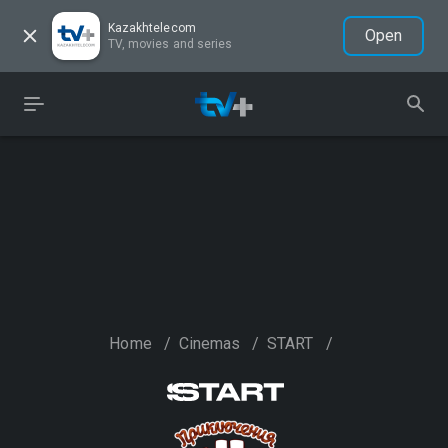
Kazakhtelecom
Open
TV, movies and series
Home
/
Cinemas
/
START
/