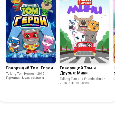
8.6
6.3
8.7
7.3
Говорящий Том. Герои
Говорящий Том и
Друзья: Мини
Talking Tom Heroes • 2019,
Германия, Мультсериалы
Talking Tom and Friends Minis •
L
2015, Южная Корея,
Мультсериалы