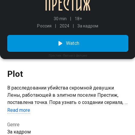
30 min
18+
Россия
2024
За кадром
Watch
Престиж. Фильм о фильме
Plot
В расследовании убийства скромной девушки
Лены, работающей в элитном поселке Престиж,
поставлена точка. Пора узнать о создании сериала, в
котором смешались сказка, фарс, абсурд и
Read more
ироничный детектив. Сценарист Мария
Меленевская расскажет о рождении идеи, а
Genre
Настасья Самбурская — о раскладе Таро на первой
За кадром