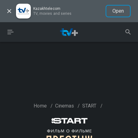
Kazakhtelecom
Open
TV, movies and series
Home
/
Cinemas
/
START
/