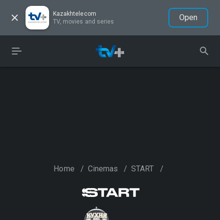
Kazakhtelecom
Open
TV, movies and series
Home
/
Cinemas
/
START
/