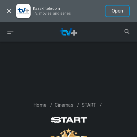
Kazakhtelecom
Open
TV, movies and series
Home
/
Cinemas
/
START
/