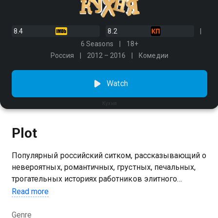
8.4
8.2
6 Seasons
18+
Россия
2012 – 2016
Комедии
Watch
Кухня
Plot
Популярный российский ситком, рассказывающий о
невероятных, романтичных, грустных, печальных,
трогательных историях работников элитного
ресторана французской кухни «Клод Моне». «Кухня»
Read more
— первый российский сериал, который даст вам и
хлеба, и зрелищ.
Genre