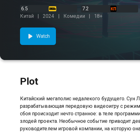
6.5
7.2
Китай
2024
Комедии
18+
Watch
Plot
Китайский мегаполис недалекого будущего. Сун 
разрабатывающая передовую видеоигру с режимо
сбоя происходит нечто странное: в теле программ
злодей проекта. Необычное событие приводит де
руководителем игровой компании, на которую она