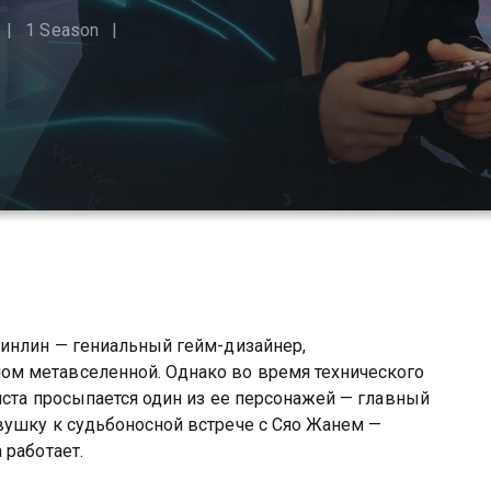
1 Season
Линлин — гениальный гейм-дизайнер,
м метавселенной. Однако во время технического
иста просыпается один из ее персонажей — главный
вушку к судьбоносной встрече с Сяо Жанем —
 работает.