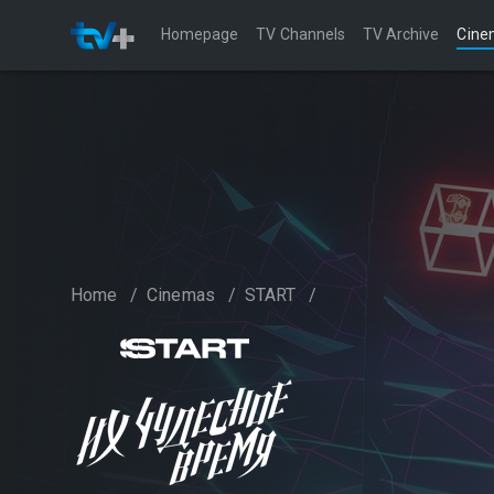
Homepage
TV Channels
TV Archive
Cine
Home
/
Cinemas
/
START
/