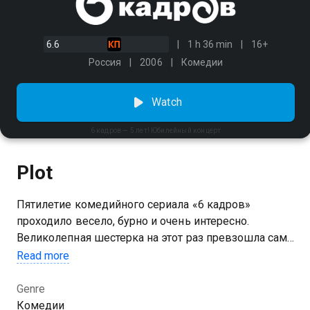
6.6
1 h 36 min
16+
Россия
2006
Комедии
Watch
6 кадров — 5 лет! Юбилейный концерт
Plot
Пятилетие комедийного сериала «6 кадров»
проходило весело, бурно и очень интересно.
Великолепная шестерка на этот раз превзошла сама
себя — устроила грандиозный концерт в честь
Read more
юбилея и пригласила на него своих фанатов и
зрителей. Что же было дальше? Комедийное шоу «6
Genre
кадров — 5 лет!
Комедии