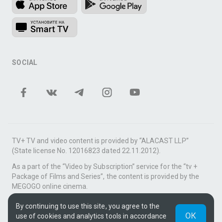
SOCIAL
TV+ TV and video content is provided by “ALACAST LLP”
(State license No. 12016823 dated 22.11.2012).
As a part of the “Video by Subscription” service for the “tv +
Package of Films and Series”, the content is provided by the
MEGOGO online cinema.
Support: tvplus@telecom.kz
By continuing to use this site, you agree to the
ОК
use of cookies and analytics tools in accordance
UUID: a8d96bbd-df87-400b-a60e-c78adf794bb2