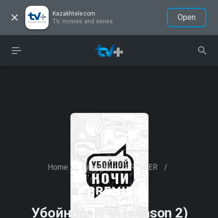
Kazakhtelecom
Open
TV, movies and series
Home
/
Cinemas
/
PREMIER
/
Убойной ночи (season 2)