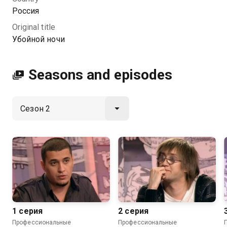
результаты выборов в США.
Россия
Original title
You can watch 2 season of the series Убойной ночи
Убойной ночи
online for free in good HD quality on Kazakhtelecom.
Seasons and episodes
1 серия
2 серия
Профессиональные
Профессиональные