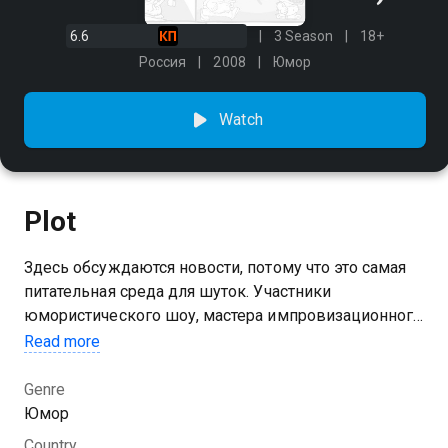
6.6
3 Season
18+
Россия
2008
Юмор
Watch
Plot
Здесь обсуждаются новости, потому что это самая
питательная среда для шуток. Участники
юмористического шоу, мастера импровизационного
юмора, смеются только над актуальными
Read more
событиями, которые волнуют людей и занимают
первые строчки в блогах. Темой программы может
Genre
стать как запуск адронного коллайдера, так и
Юмор
разрешение клонирования в Австралии или
Country