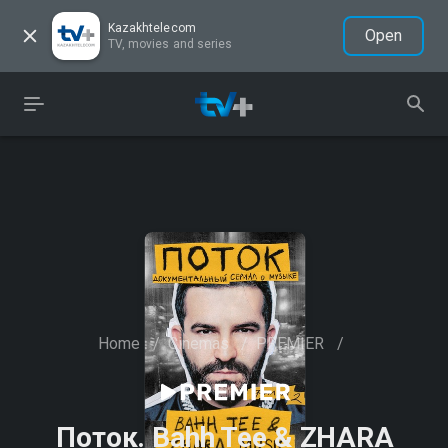
Kazakhtelecom
Open
TV, movies and series
Home
/
Cinemas
/
PREMIER
/
Поток. Bahh Tee & ZHARA