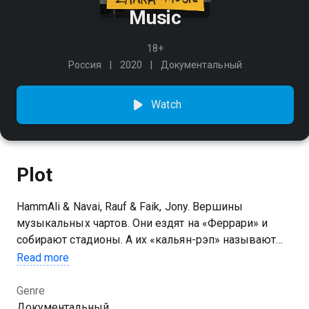
Music
18+
Россия
2020
Документальный
Watch
Plot
HammAli & Navai, Rauf & Faik, Jony. Вершины
музыкальных чартов. Они ездят на «Феррари» и
собирают стадионы. А их «кальян-рэп» называют
монотонным и бездушным. Кто стоит за ними?
Read more
Почему они так популярны? Вторая серия «ПОТОКА»
— про основателя лейбла Zhara Music Бахтияра
Genre
Алиева (Bahh Tee), который делает самую
Документальный